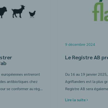
9 décembre 2024
strer
Le Registre AB pr
'ab
es européennes entreront
Du 16 au 19 janvier 2025, 
n des antibiotiques chez
Agriflanders est la plus g
les animaux. Ces adaptations sont nécessaires pour se conformer au règlement européen (UE) 2019/6 relatif aux médicaments vétérinaires, au règlement délégué (UE) 2021/578, et aux modifications en cours de l’arrêté royal du 21 juillet 2016. En conséquence, quelques modifications seront également apportées au Registre AB.
Lire la suite