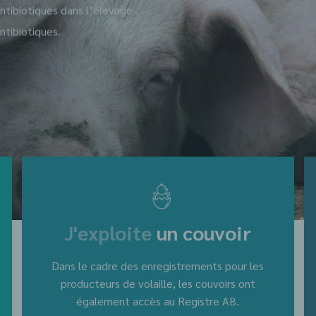
antibiotiques dans l’élevage
ntibiotiques.
J'exploite
un couvoir
Dans le cadre des enregistrements pour les
producteurs de volaille, les couvoirs ont
également accès au Registre AB.