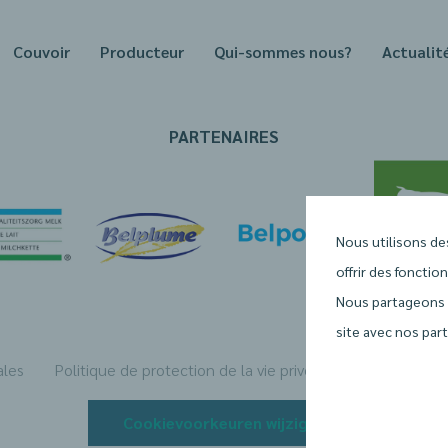
Couvoir
Producteur
Qui-sommes nous?
Actualit
PARTENAIRES
Nous utilisons de
offrir des fonction
Nous partageons é
site avec nos part
ales
Politique de protection de la vie privée
Déclaration re
Cookievoorkeuren wijzigen