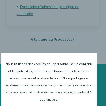
Formulaire d'adhesion - participation
volontaire
Á la page du Producteur
Nous utilisons des cookies pour personnaliser le contenu
et les publicités, offrir des fonctionnalités relatives aux
réseaux sociaux et analyser le trafic. Nous partageons
Restez informé
également des informations sur votre utilisation de notre
site avec nos partenaires de réseaux sociaux, de publicité
et d’analyse.
S’enregistrer