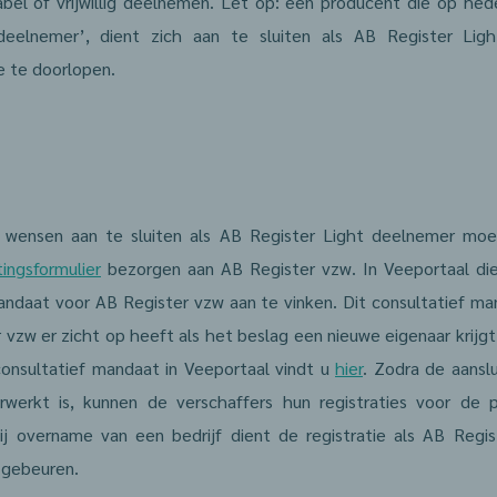
abel of vrijwillig deelnemen. Let op: een producent die op hed
deelnemer’, dient zich aan te sluiten als AB Register Li
e te doorlopen.
 wensen aan te sluiten als AB Register Light deelnemer moe
tingsformulier
bezorgen aan AB Register vzw. In Veeportaal di
ndaat voor AB Register vzw aan te vinken. Dit consultatief ma
 vzw er zicht op heeft als het beslag een nieuwe eigenaar krijgt
onsultatief mandaat in Veeportaal vindt u
hier
. Zodra de aanslu
rwerkt is, kunnen de verschaffers hun registraties voor de 
Bij overname van een bedrijf dient de registratie als AB Regi
 gebeuren.