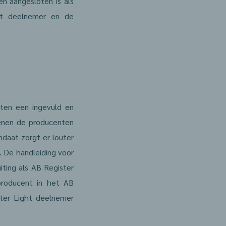
en aangesloten is als
ght deelnemer en de
ten een ingevuld en
enen de producenten
ndaat zorgt er louter
. De handleiding voor
iting als AB Register
producent in het AB
ster Light deelnemer