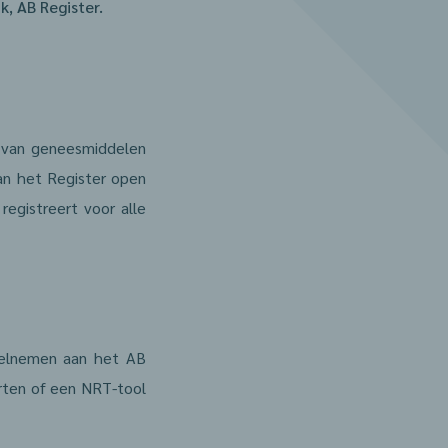
, AB Register.
k van geneesmiddelen
an het Register open
egistreert voor alle
eelnemen aan het AB
orten of een NRT-tool