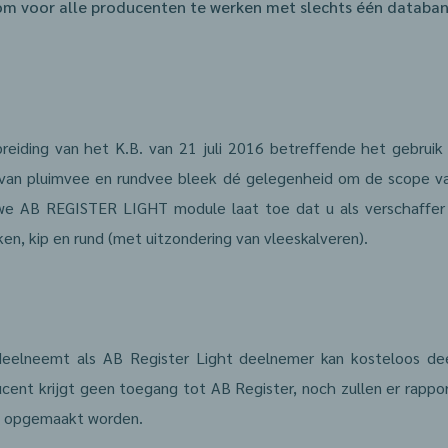
om voor alle producenten te werken met slechts één databank
T
reiding van het K.B. van 21 juli 2016 betreffende het gebrui
n van pluimvee en rundvee bleek dé gelegenheid om de scope v
we AB REGISTER LIGHT module laat toe dat u als verschaffer r
en, kip en rund (met uitzondering van vleeskalveren).
deelneemt als AB Register Light deelnemer kan kosteloos d
cent krijgt geen toegang tot AB Register, noch zullen er rapp
t opgemaakt worden.