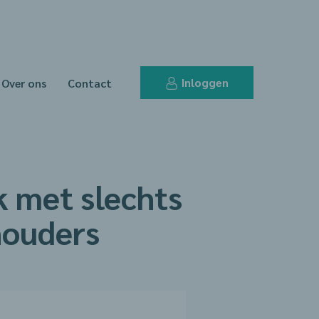
Inloggen
Over ons
Contact
k met slechts
houders