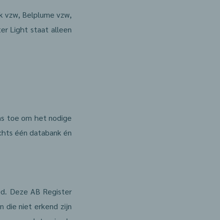
rk vzw, Belplume vzw,
r Light staat alleen
ons toe om het nodige
echts één databank én
ed. Deze AB Register
 die niet erkend zijn