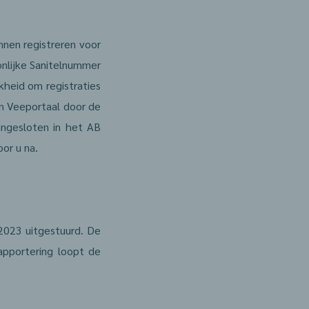
nnen registreren voor
onlijke Sanitelnummer
jkheid om registraties
in Veeportaal door de
angesloten in het AB
oor u na.
2023 uitgestuurd. De
pportering loopt de