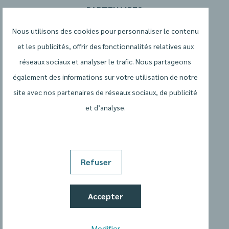
PARTENAIRES
Nous utilisons des cookies pour personnaliser le contenu
et les publicités, offrir des fonctionnalités relatives aux
réseaux sociaux et analyser le trafic. Nous partageons
également des informations sur votre utilisation de notre
site avec nos partenaires de réseaux sociaux, de publicité
et d’analyse.
Conditions générales
Politique de protection de la vie privée
Refuser
Déclaration relative aux cookies
Accepter
Cookievoorkeuren wijzigen
Modifier