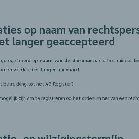
raties op naam van rechtspe
et langer geaccepteerd
 geregistreerd op
naam van de
dierenarts
die het middel
to
sonen
worden
niet langer aanvaard
.
t betrekking tot het AB Register?
ogelijk zijn om te registreren op het ordenummer van een recht
atie- en wijzigingstermijn