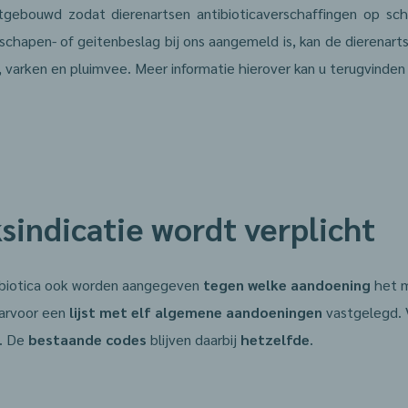
tgebouwd zodat dierenartsen antibioticaverschaffingen op sc
schapen- of geitenbeslag bij ons aangemeld is, kan de dierenarts
, varken en pluimvee. Meer informatie hierover kan u terugvinden
sindicatie wordt verplicht
tibiotica ook worden aangegeven
tegen welke aandoening
het m
aarvoor een
lijst met elf algemene aandoeningen
vastgelegd.
s. De
bestaande codes
blijven daarbij
hetzelfde
.