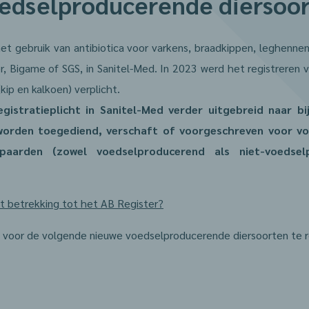
edselproducerende diersoo
het gebruik van antibiotica voor varkens, braadkippen, leghennen
, Bigame of SGS, in Sanitel-Med. In 2023 werd het registreren va
ip en kalkoen) verplicht.
gistratieplicht in Sanitel-Med verder uitgebreid naar 
worden toegediend, verschaft of voorgeschreven voor vog
 paarden (zowel voedselproducerend als niet-voedse
t betrekking tot het AB Register?
m voor de volgende nieuwe voedselproducerende diersoorten te r