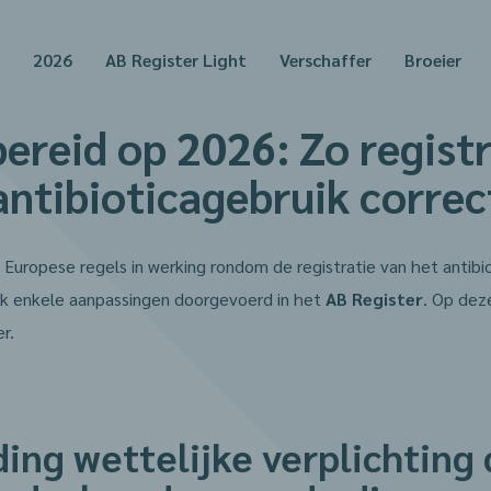
2026
AB Register Light
Verschaffer
Broeier
ereid op 2026: Zo registr
antibioticagebruik correc
 Europese regels in werking rondom de registratie van het antibi
ok enkele aanpassingen doorgevoerd in het
AB Register
. Op dez
r.
ding wettelijke verplichting