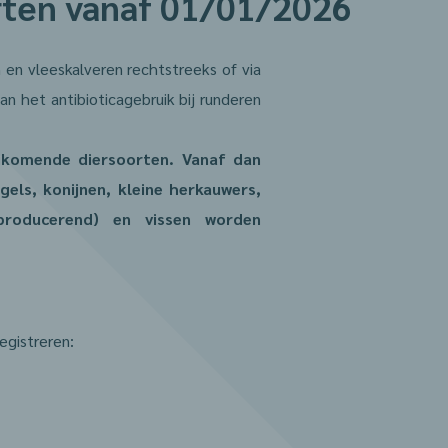
rten vanaf 01/01/2026
 en vleeskalveren rechtstreeks of via
n het antibioticagebruik bij runderen
bijkomende diersoorten. Vanaf dan
els, konijnen, kleine herkauwers,
lproducerend) en vissen worden
egistrere
n: