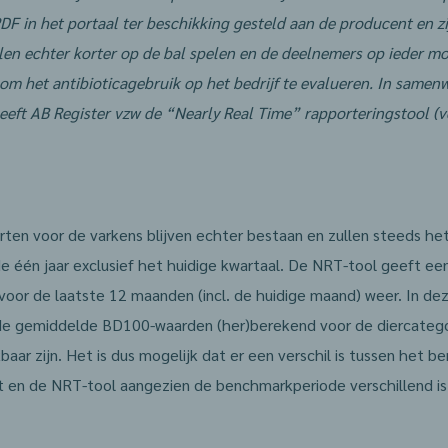
F in het portaal ter beschikking gesteld aan de producent en zi
len echter korter op de bal spelen en de deelnemers op ieder m
om het antibioticagebruik op het bedrijf te evalueren. In same
eft AB Register vzw de “Nearly Real Time” rapporteringstool (v
rten voor de varkens blijven echter bestaan en zullen steeds het
één jaar exclusief het huidige kwartaal. De NRT-tool geeft ee
oor de laatste 12 maanden (incl. de huidige maand) weer. In de
 de gemiddelde BD100-waarden (her)berekend voor de diercateg
baar zijn. Het is dus mogelijk dat er een verschil is tussen het b
t en de NRT-tool aangezien de benchmarkperiode verschillend is