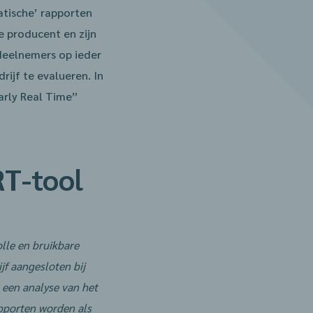
atische’ rapporten
e producent en zijn
 deelnemers op ieder
ijf te evalueren. In
arly Real Time”
RT-tool
lle en bruikbare
jf aangesloten bij
 een analyse van het
apporten worden als