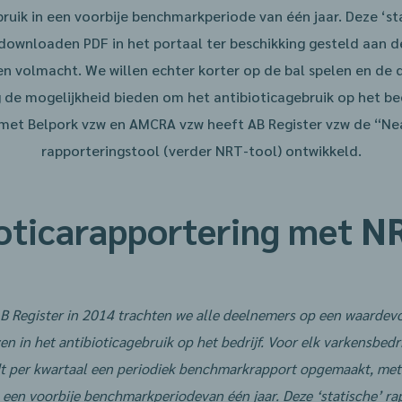
bruik in een voorbije benchmarkperiode van één jaar. Deze ‘st
downloaden PDF in het portaal ter beschikking gesteld aan d
n volmacht. We willen echter korter op de bal spelen en de
e mogelijkheid bieden om het antibioticagebruik op het bedr
et Belpork vzw en AMCRA vzw heeft AB Register vzw de “Ne
rapporteringstool (verder NRT-tool) ontwikkeld.
oticarapportering met N
AB Register in 2014 trachten we alle deelnemers op een waardevo
en in het antibioticagebruik op het bedrijf. Voor elk varkensbedri
dt per kwartaal een periodiek benchmarkrapport opgemaakt, met
n een voorbije benchmarkperiode
van één jaar. Deze ‘statische’ r