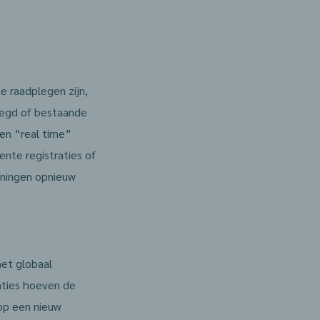
te raadplegen zijn,
voegd of bestaande
een “real time”
ente registraties of
ningen opnieuw
et globaal
raties hoeven de
 op een nieuw