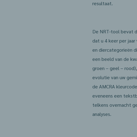
resultaat.
De NRT-tool bevat de
dat u 4 keer per jaar
en diercategorieën di
een beeld van de kw
groen – geel – rood)
evolutie van uw gem
de AMCRA kleurcodes,
eveneens een tekstba
telkens overnacht ge
analyses.