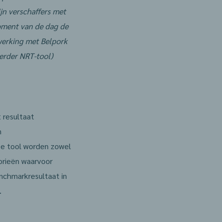
jn verschaffers met
oment van de dag de
nwerking met Belpork
erder NRT-tool)
 resultaat
n
ze tool worden zowel
orieën waarvoor
enchmarkresultaat in
.