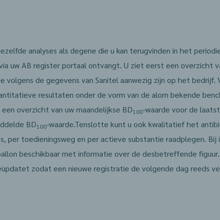
zelfde analyses als degene die u kan terugvinden in het periodie
 via uw AB register portaal ontvangt. U ziet eerst een overzicht 
e volgens de gegevens van Sanitel aanwezig zijn op het bedrijf. V
antitatieve resultaten onder de vorm van de alom bekende benc
, een overzicht van uw maandelijkse BD
-waarde voor de laats
100
iddelde BD
-waarde.Tenslotte kunt u ook kwalitatief het antib
100
 per toedieningsweg en per actieve substantie raadplegen. Bij i
llon beschikbaar met informatie over de desbetreffende figuur.
üpdatet zodat een nieuwe registratie de volgende dag reeds ver