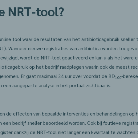
de NRT-tool?
nline tool waar de resultaten van het antibioticagebruik sneller 
NRT). Wanneer nieuwe registraties van antibiotica worden toege
gewijzigd, wordt de NRT-tool geactiveerd en kan u als het ware 
bioticagebruik op het bedrijf raadplegen waarin ook de meest rec
opgenomen. Er gaat maximaal 24 uur over voordat de BD
-bereke
100
 een aangepaste analyse in het portaal zichtbaar is.
en de effecten van bepaalde interventies en behandelingen op h
n een bedrijf sneller beoordeeld worden. Ook bij foutieve regist
gister dankzij de NRT-tool niet langer een kwartaal te wachten