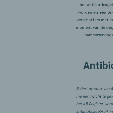
het antibioticage
worden als een te 
verschaffers met ee
moment van de dag d
samenwerking m
Antibi
Sedert de start van 
manier inzicht te gev
het AB Register wor
antibioticagebruik i