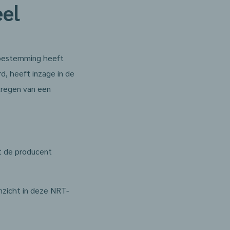
eel
 toestemming heeft
d, heeft inzage in de
kregen van een
t de producent
nzicht in deze NRT-