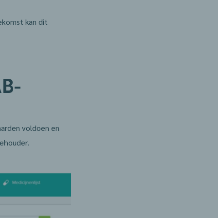
ekomst kan dit
AB-
aarden voldoen en
eehouder.