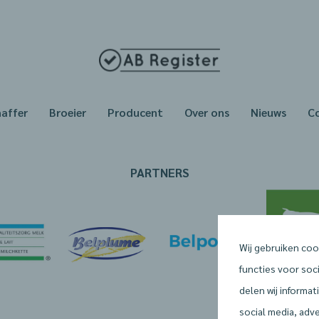
haffer
Broeier
Producent
Over ons
Nieuws
C
PARTNERS
Wij gebruiken coo
functies voor soc
delen wij informa
social media, adv