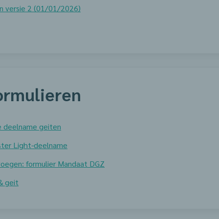
n versie 2 (01/01/2026)
ormulieren
ige deelname geiten
ister Light-deelname
 voegen: formulier Mandaat DGZ
& geit