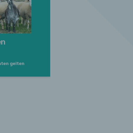
en
ten geiten