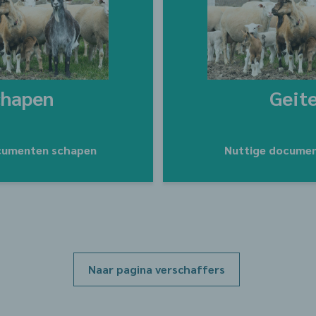
chapen
Geit
cumenten schapen
Nuttige documen
Naar pagina verschaffers