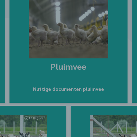
Pluimvee
Nuttige documenten pluimvee