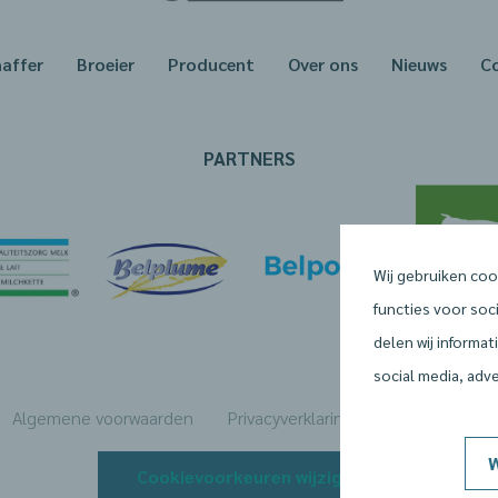
haffer
Broeier
Producent
Over ons
Nieuws
C
PARTNERS
Wij gebruiken coo
functies voor soc
delen wij informa
social media, adv
Algemene voorwaarden
Privacyverklaring
Cookiebeleid
W
Cookievoorkeuren wijzigen