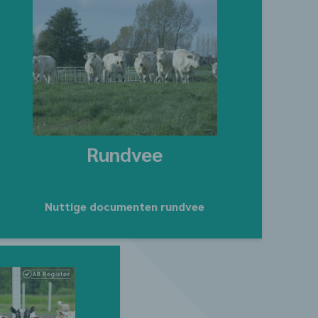
Rundvee
Nuttige documenten rundvee